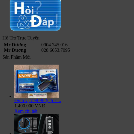
Hỗ Trợ Trực Tuyến
Mr Dương
0904.745.016
Mr Dương
028.6653.7095
Sản Phẩm Mới
Định vị VN09F (cực c...
1.400.000 VNĐ
Xem chi tiết