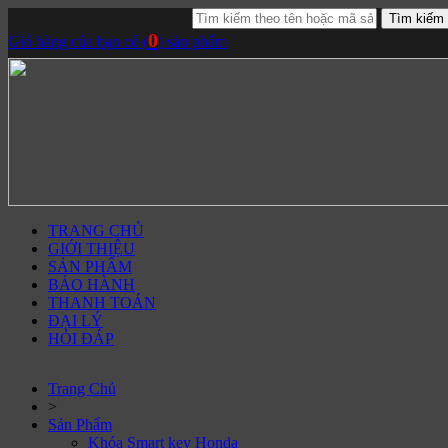
Tìm kiếm
0
Giỏ hàng của bạn có (
) sản phẩm
TRANG CHỦ
GIỚI THIỆU
SẢN PHẨM
BẢO HÀNH
THANH TOÁN
ĐẠI LÝ
HỎI ĐÁP
Trang Chủ
>
Sản Phẩm
Khóa Smart key Honda