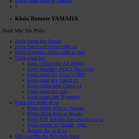
Khóa chống trộm xe Yamaha
>
Khóa Remote YAMAHA
Danh Mục Sản Phẩm
Khóa Smart key Honda
Khóa Fast Lock chống cướp xe
Khóa Hyperion chống cướp xe máy
Khóa smart key
Khóa chống trộm Kit X6000
Khóa Smartkey PEKY Hàn Quốc
Khóa smart key Gosu G5000
Khóa smart key Litech v1
Khóa chống trộm Litech v2
Khóa smart key italy
Khóa smart chip Hyperion
Khóa điều khiển từ xa
Khóa chống trộm xe Yamaha
Khóa chống trộm xe Honda
Khóa ION tích hợp theo remote của xe
Khóa remote xe Suzuki , sym..
Remote tìm xe từ xa
Đèn Led Pha Xe Máy Siêu Sáng