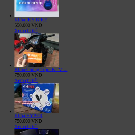
Khóa IKY BIKE
550.000 VNĐ
Xem chi tiết
Khóa Chống Trộm KTM ...
750.000 VNĐ
Xem chi tiết
Khóa HYPER
750.000 VNĐ
Xem chi tiết