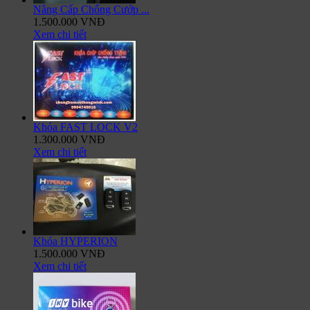
Nâng Cấp Chống Cướp ...
1.500.000 VNĐ
Xem chi tiết
Khóa FAST LOCK V2
1.300.000 VNĐ
Xem chi tiết
Khóa HYPERION
1.500.000 VNĐ
Xem chi tiết