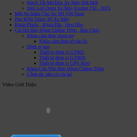
Mạch Tắt Mở Đèn Xe Máy Đời Mới
Đèn Led Demi Xe Máy Exciter 150 - 2015
Mặt Nạ Italia Cho Xe SH Việt Nam
Phụ Kiện Trang Trí Xe Máy
Khóa Phuộc , Khóa Đĩa , Heo Dầu
Còi Hú Báo Động Chống Trộm , Báo Cháy
Khóa cảm ứng chạm tay
Khóa cảm ứng sờ vào ốc
Định vị gps
Thiết bị định vị GT003
Thiết bị định vị GT06N
Thiết bị định vị GPS J610
Khóa Cửa Nhà Báo Động Chống Trộm
Công tắc phụ có còi hú
Video Giới Thiệu