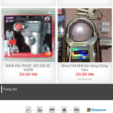
KHÓA ĐĨA ,PHUỘC ,HEO DẦU XE
Khóa CỬA NHÀ Báo Động Chống
VISION
Trộm
250.000 VNĐ
250.000 VNĐ
265.000 VNĐ
Trang chủ