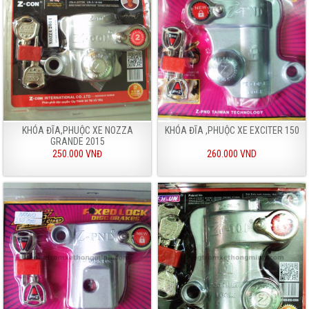
KHÓA ĐĨA,PHUỘC XE NOZZA
KHÓA ĐĨA ,PHUỘC XE EXCITER 150
GRANDE 2015
250.000 VNĐ
260.000 VND