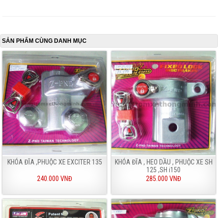
SẢN PHẨM CÙNG DANH MỤC
KHÓA ĐĨA ,PHUỘC XE EXCITER 135
KHÓA ĐĨA , HEO DẦU , PHUỘC XE SH
125 ,SH i150
240.000 VNĐ
285.000 VNĐ