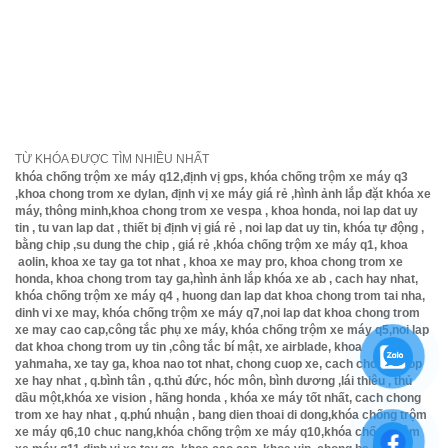
Khương đến cơ sở là 2km , hoặc hỏi đường
tới bến xe buýt Thới An , từ bến xe buýt Thới
An chạy lên k
hoảng 100m nữa nhìn sang bên tay trái tìm số
nhà 399 rồi chạy vào hẻm 70m nữa là tới số nhà
399/29 bên trái nhé .( Lưu ý, nhớ gọi dt trước khi
đến )
TỪ KHÓA ĐƯỢC TÌM NHIỀU NHẤT
khóa chống trộm xe máy q12,định vị gps, khóa chống trộm xe máy q3
,khoa chong trom xe dylan, định vị xe máy giá rẻ ,hình ảnh lắp đặt khóa xe
máy, thông minh,khoa chong trom xe vespa , khoa honda, noi lap dat uy
tin , tu van lap dat , thiết bị định vị giá rẻ , noi lap dat uy tin, khóa tự động ,
bằng chip ,su dung the chip , giá rẻ ,khóa chống trộm xe máy q1, khoa
aolin, khoa xe tay ga tot nhat , khoa xe may pro, khoa chong trom xe
honda, khoa chong trom tay ga,hình ảnh lắp khóa xe ab , cach hay nhat,
khóa chống trộm xe máy q4 , huong dan lap dat khoa chong trom tai nha,
dinh vi xe may, khóa chống trộm xe máy q7,noi lap dat khoa chong trom
xe may cao cap,công tắc phụ xe máy, khóa chống trộm xe máy q5,noi lap
dat khoa chong trom uy tin ,công tắc bí mật, xe airblade, khoa
yahmaha, xe tay ga, khoa nao tot nhat, chong cuop xe, cach chong cuop
xe hay nhat , q.bình tân , q.thủ đức, hóc môn, bình dương ,lái thiêu , thủ
dầu một,khóa xe vision , hãng honda , khóa xe máy tốt nhất, cach chong
trom xe hay nhat , q.phú nhuận , bang dien thoai di dong,khóa chống trộm
xe máy q6,10 chuc nang,khóa chống trộm xe máy q10,khóa chống trộm