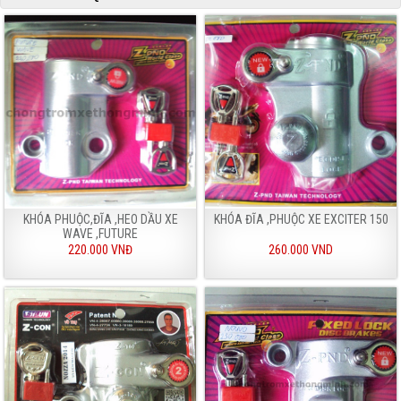
KHÓA PHUỘC,ĐĨA ,HEO DẦU XE
KHÓA ĐĨA ,PHUỘC XE EXCITER 150
WAVE ,FUTURE
220.000 VNĐ
260.000 VND