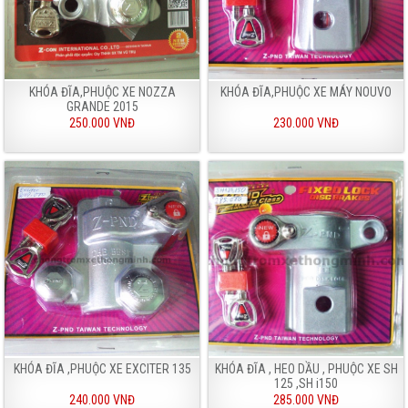
KHÓA ĐĨA,PHUỘC XE NOZZA
KHÓA ĐĨA,PHUỘC XE MÁY NOUVO
GRANDE 2015
250.000 VNĐ
230.000 VNĐ
KHÓA ĐĨA ,PHUỘC XE EXCITER 135
KHÓA ĐĨA , HEO DẦU , PHUỘC XE SH
125 ,SH i150
240.000 VNĐ
285.000 VNĐ