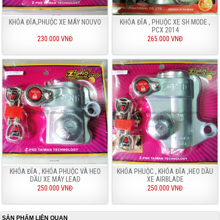
KHÓA ĐĨA,PHUỘC XE MÁY NOUVO
KHÓA ĐĨA , PHUỘC XE SH MODE ,
PCX 2014
230.000 VNĐ
265.000 VNĐ
KHÓA ĐĨA , KHÓA PHUỘC VÀ HEO
KHÓA PHUỘC , KHÓA ĐĨA ,HEO DẦU
DẦU XE MÁY LEAD
XE AIRBLADE
250.000 VNĐ
250.000 VNĐ
SẢN PHẨM LIÊN QUAN