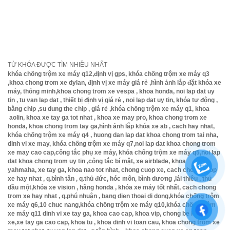
An chạy lên k
hoảng 100m nữa nhìn sang bên tay trái tìm số
nhà 399 rồi chạy vào hẻm 70m nữa là tới số nhà
399/29 bên trái nhé .( Lưu ý, nhớ gọi dt trước khi
đến )
TỪ KHÓA ĐƯỢC TÌM NHIỀU NHẤT
khóa chống trộm xe máy q12,định vị gps, khóa chống trộm xe máy q3
,khoa chong trom xe dylan, định vị xe máy giá rẻ ,hình ảnh lắp đặt khóa xe
máy, thông minh,khoa chong trom xe vespa , khoa honda, noi lap dat uy
tin , tu van lap dat , thiết bị định vị giá rẻ , noi lap dat uy tin, khóa tự động ,
bằng chip ,su dung the chip , giá rẻ ,khóa chống trộm xe máy q1, khoa
aolin, khoa xe tay ga tot nhat , khoa xe may pro, khoa chong trom xe
honda, khoa chong trom tay ga,hình ảnh lắp khóa xe ab , cach hay nhat,
khóa chống trộm xe máy q4 , huong dan lap dat khoa chong trom tai nha,
dinh vi xe may, khóa chống trộm xe máy q7,noi lap dat khoa chong trom
xe may cao cap,công tắc phụ xe máy, khóa chống trộm xe máy q5,noi lap
dat khoa chong trom uy tin ,công tắc bí mật, xe airblade, khoa
yahmaha, xe tay ga, khoa nao tot nhat, chong cuop xe, cach chong cuop
xe hay nhat , q.bình tân , q.thủ đức, hóc môn, bình dương ,lái thiêu , thủ
dầu một,khóa xe vision , hãng honda , khóa xe máy tốt nhất, cach chong
trom xe hay nhat , q.phú nhuận , bang dien thoai di dong,khóa chống trộm
xe máy q6,10 chuc nang,khóa chống trộm xe máy q10,khóa chống trộm
xe máy q11 dinh vi xe tay ga, khoa cao cap, khoa vip, chong be khoa
xe,xe tay ga cao cap, khoa tu , khoa dinh vi toan cau, khoa chong trom xe