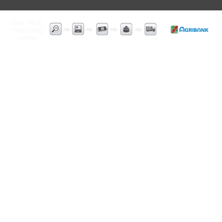
KHÓA CHỐNG TRỘM XE MÁY ​ÁNH DƯƠNG
ĐC : 399/29 LÊ VĂN KHƯƠNG .P, HIỆP THÀNH
,Q 12, TP.HCM
TEL : 0904 745 016
: 028 6653 7095
Website :
www.chongtromxethongminh.com
Website :
www.khoachongtromanhduong.com
HƯỚNG DẪN TÌM ĐƯỜNG