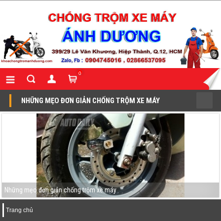
0
NHỮNG MẸO ĐƠN GIẢN CHỐNG TRỘM XE MÁY
Những mẹo đơn giản chống trộm xe máy
Trang chủ