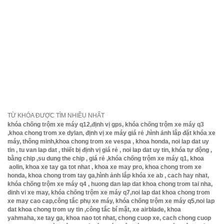
Đi từ ngoài quốc lộ 1A quẹo vào đường Lê Văn
Khương đến cơ sở là 2km , hoặc hỏi đường
tới bến xe buýt Thới An , từ bến xe buýt Thới
An chạy lên k
hoảng 100m nữa nhìn sang bên tay trái tìm số
nhà 399 rồi chạy vào hẻm 70m nữa là tới số nhà
399/29 bên trái nhé .( Lưu ý, nhớ gọi dt trước khi
đến )
TỪ KHÓA ĐƯỢC TÌM NHIỀU NHẤT
khóa chống trộm xe máy q12,định vị gps, khóa chống trộm xe máy q3
,khoa chong trom xe dylan, định vị xe máy giá rẻ ,hình ảnh lắp đặt khóa xe
máy, thông minh,khoa chong trom xe vespa , khoa honda, noi lap dat uy
tin , tu van lap dat , thiết bị định vị giá rẻ , noi lap dat uy tin, khóa tự động ,
bằng chip ,su dung the chip , giá rẻ ,khóa chống trộm xe máy q1, khoa
aolin, khoa xe tay ga tot nhat , khoa xe may pro, khoa chong trom xe
honda, khoa chong trom tay ga,hình ảnh lắp khóa xe ab , cach hay nhat,
khóa chống trộm xe máy q4 , huong dan lap dat khoa chong trom tai nha,
dinh vi xe may, khóa chống trộm xe máy q7,noi lap dat khoa chong trom
xe may cao cap,công tắc phụ xe máy, khóa chống trộm xe máy q5,noi lap
dat khoa chong trom uy tin ,công tắc bí mật, xe airblade, khoa
yahmaha, xe tay ga, khoa nao tot nhat, chong cuop xe, cach chong cuop