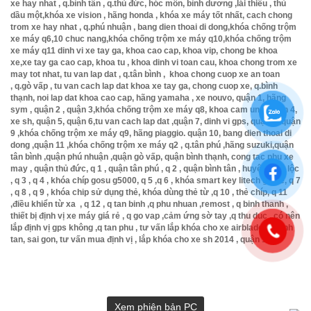
xe hay nhat , q.bình tân , q.thủ đức, hóc môn, bình dương ,lái thiêu , thủ
dầu một,khóa xe vision , hãng honda , khóa xe máy tốt nhất, cach chong
trom xe hay nhat , q.phú nhuận , bang dien thoai di dong,khóa chống trộm
xe máy q6,10 chuc nang,khóa chống trộm xe máy q10,khóa chống trộm
xe máy q11 dinh vi xe tay ga, khoa cao cap, khoa vip, chong be khoa
xe,xe tay ga cao cap, khoa tu , khoa dinh vi toan cau, khoa chong trom xe
may tot nhat, tu van lap dat , q.tân bình , khoa chong cuop xe an toan
, q.gò vấp , tu van cach lap dat khoa xe tay ga, chong cuop xe, q.bình
thạnh, noi lap dat khoa cao cap, hãng yamaha , xe nouvo, quận 1, hãng
sym , quận 2 , quận 3,khóa chống trộm xe máy q8, khoa cam ung ,quận 4,
xe sh, quận 5, quận 6,tu van cach lap dat ,quận 7, dinh vi gps, quận 8, quận
9 ,khóa chống trộm xe máy q9, hãng piaggio. quận 10, bang dien thoai di
dong ,quận 11 ,khóa chống trộm xe máy q2 , q.tân phú ,hãng suzuki,quận
tân bình ,quận phú nhuận ,quận gò vấp, quận bình thạnh, cong tac phu xe
may , quận thủ đức, q 1 , quận tân phú , q 2 , quận bình tân , huyện vĩnh lộc
, q 3 , q 4 , khóa chíp gosu g5000, q 5 ,q 6 , khóa smart key litech giá rẻ, q 7
, q 8 , q 9 , khóa chip sử dụng thẻ, khóa dùng thẻ từ ,q 10 , thẻ chíp, q 11
,điều khiển từ xa , q 12 , q tan binh ,q phu nhuan ,remost , q binh thanh ,
thiết bị định vị xe máy giá rẻ , q go vap ,cảm ứng sờ tay ,q thu duc , có nên
lắp định vị gps không ,q tan phu , tư vấn lắp khóa cho xe airblade , q binh
tan, sai gon, tư vấn mua định vị , lắp khóa cho xe sh 2014 , quận 12 .
Xem phiên bản PC