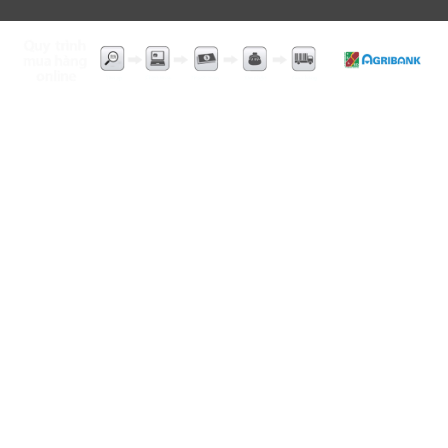
KHÓA CHỐNG TRỘM XE MÁY ​ÁNH DƯƠNG
ĐC : 399/29 LÊ VĂN KHƯƠNG .P, HIỆP THÀNH
,Q 12, TP.HCM
TEL : 0904 745 016
: 028 6653 7095
Website :
www.chongtromxethongminh.com
Website :
www.khoachongtromanhduong.com
HƯỚNG DẪN TÌM ĐƯỜNG