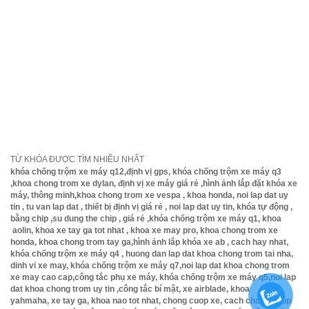
Đi từ ngoài quốc lộ 1A quẹo vào đường Lê Văn
Khương đến cơ sở là 2km , hoặc hỏi đường
tới bến xe buýt Thới An , từ bến xe buýt Thới
An chạy lên k
hoảng 100m nữa nhìn sang bên tay trái tìm số
nhà 399 rồi chạy vào hẻm 70m nữa là tới số nhà
399/29 bên trái nhé .( Lưu ý, nhớ gọi dt trước khi
đến )
TỪ KHÓA ĐƯỢC TÌM NHIỀU NHẤT
khóa chống trộm xe máy q12,định vị gps, khóa chống trộm xe máy q3
,khoa chong trom xe dylan, định vị xe máy giá rẻ ,hình ảnh lắp đặt khóa xe
máy, thông minh,khoa chong trom xe vespa , khoa honda, noi lap dat uy
tin , tu van lap dat , thiết bị định vị giá rẻ , noi lap dat uy tin, khóa tự động ,
bằng chip ,su dung the chip , giá rẻ ,khóa chống trộm xe máy q1, khoa
aolin, khoa xe tay ga tot nhat , khoa xe may pro, khoa chong trom xe
honda, khoa chong trom tay ga,hình ảnh lắp khóa xe ab , cach hay nhat,
khóa chống trộm xe máy q4 , huong dan lap dat khoa chong trom tai nha,
dinh vi xe may, khóa chống trộm xe máy q7,noi lap dat khoa chong trom
xe may cao cap,công tắc phụ xe máy, khóa chống trộm xe máy q5,noi lap
dat khoa chong trom uy tin ,công tắc bí mật, xe airblade, khoa
yahmaha, xe tay ga, khoa nao tot nhat, chong cuop xe, cach chong cuop