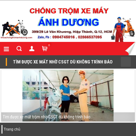
0
TÌM ĐƯỢC XE MẤT NHỜ CSGT DÙ KHÔNG TRÌNH BÁO
Tìm được xe mất trộm nhờ CSGT dù không trình báo
Trang chủ