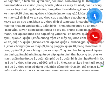
xe hay nhat , q.bình tân , q.thủ đức, hóc môn, bình dương ,lái thiêu , thủ
dầu một,khóa xe vision , hãng honda , khóa xe máy tốt nhất, cach chong
trom xe hay nhat , q.phú nhuận , bang dien thoai di dong,khóa chống trộm
xe máy q6,10 chuc nang,khóa chống trộm xe máy q10,khóa chống trộm
xe máy q11 dinh vi xe tay ga, khoa cao cap, khoa vip, chong be khoa
xe,xe tay ga cao cap, khoa tu , khoa dinh vi toan cau, khoa chong trom xe
may tot nhat, tu van lap dat , q.tân bình , khoa chong cuop xe an toan
, q.gò vấp , tu van cach lap dat khoa xe tay ga, chong cuop xe, q.bình
thạnh, noi lap dat khoa cao cap, hãng yamaha , xe nouvo, quận 1, hãng
sym , quận 2 , quận 3,khóa chống trộm xe máy q8, khoa cam ung ,quận 4,
xe sh, quận 5, quận 6,tu van cach lap dat ,quận 7, dinh vi gps, quận 8, quận
9 ,khóa chống trộm xe máy q9, hãng piaggio. quận 10, bang dien thoai di
dong ,quận 11 ,khóa chống trộm xe máy q2 , q.tân phú ,hãng suzuki,quận
tân bình ,quận phú nhuận ,quận gò vấp, quận bình thạnh, cong tac phu xe
may , quận thủ đức, q 1 , quận tân phú , q 2 , quận bình tân , huyện vĩnh lộc
, q 3 , q 4 , khóa chíp gosu g5000, q 5 ,q 6 , khóa smart key litech giá rẻ, q 7
, q 8 , q 9 , khóa chip sử dụng thẻ, khóa dùng thẻ từ ,q 10 , thẻ chíp, q 11
,điều khiển từ xa , q 12 , q tan binh ,q phu nhuan ,remost , q binh thanh ,
thiết bị định vị xe máy giá rẻ , q go vap ,cảm ứng sờ tay ,q thu duc , có nên
lắp định vị gps không ,q tan phu , tư vấn lắp khóa cho xe airblade , q binh
tan, sai gon, tư vấn mua định vị , lắp khóa cho xe sh 2014 , quận 12 .
Xem phiên bản PC