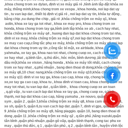
,khoa chong trom xe dylan, định vị xe máy giá rẻ ,hình ảnh lắp đặt khóa xe
máy, thông minh,khoa chong trom xe vespa , khoa honda, noi lap dat uy
tin , tu van lap dat , thiết bị định vị giá rẻ , noi lap dat uy tin, khóa tự động ,
bằng chip ,su dung the chip , giá rẻ ,khóa chống trộm xe máy q1, khoa
aolin, khoa xe tay ga tot nhat , khoa xe may pro, khoa chong trom xe
honda, khoa chong trom tay ga,hình ảnh lắp khóa xe ab , cach hay nhat,
khóa chống trộm xe máy q4 , huong dan lap dat khoa chong trom tai nha,
dinh vi xe may, khóa chống trộm xe máy q7,noi lap dat khoa chong trom
xe may cao cap,công tắc phụ xe máy, khóa chống trộm xe máy q5,noi lap
dat khoa chong trom uy tin ,công tắc bí mật, xe airblade, khoa
yahmaha, xe tay ga, khoa nao tot nhat, chong cuop xe, cach chong cuop
xe hay nhat , q.bình tân , q.thủ đức, hóc môn, bình dương ,lái thiêu , thủ
dầu một,khóa xe vision , hãng honda , khóa xe máy tốt nhất, cach chong
trom xe hay nhat , q.phú nhuận , bang dien thoai di dong,khóa chống trộm
xe máy q6,10 chuc nang,khóa chống trộm xe máy q10,khóa chống trộm
xe máy q11 dinh vi xe tay ga, khoa cao cap, khoa vip, chong be khoa
xe,xe tay ga cao cap, khoa tu , khoa dinh vi toan cau, khoa chong trom xe
may tot nhat, tu van lap dat , q.tân bình , khoa chong cuop xe an toan
, q.gò vấp , tu van cach lap dat khoa xe tay ga, chong cuop xe, q.bình
thạnh, noi lap dat khoa cao cap, hãng yamaha , xe nouvo, quận 1, hãng
sym , quận 2 , quận 3,khóa chống trộm xe máy q8, khoa cam ung ,quận 4,
xe sh, quận 5, quận 6,tu van cach lap dat ,quận 7, dinh vi gps, quận 8, quận
9 ,khóa chống trộm xe máy q9, hãng piaggio. quận 10, bang dien thoai di
dong ,quận 11 ,khóa chống trộm xe máy q2 , q.tân phú ,hãng suzuki,quận
tân bình ,quận phú nhuận ,quận gò vấp, quận bình thạnh, cong tac phu xe
may , quận thủ đức, q 1 , quận tân phú , q 2 , quận bình tân , huyện vĩnh lộc